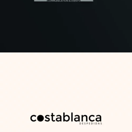
Despedidas Costablanca
Arte web / Id Corporativa / Id grafica