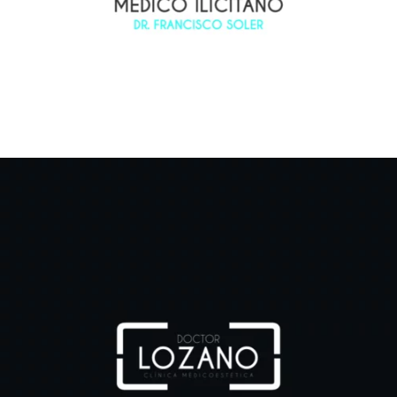
lozano
Arte web / Id Corporativa / Id grafica / Publicidad / Social