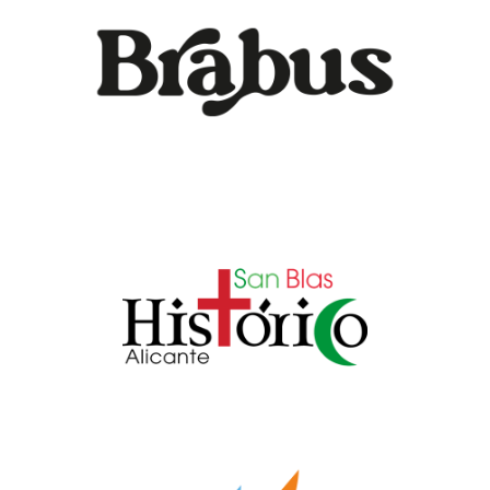
Brabus
Id Corporativa / Id grafica
San Blas Histrico Alicante
Arte web