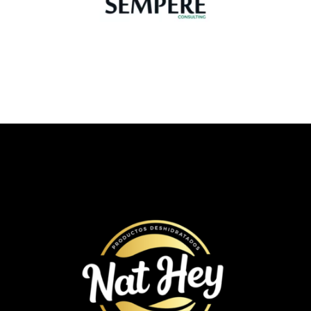
Nat Hey
Arte web / Id Corporativa / Id grafica / Publicidad / Social