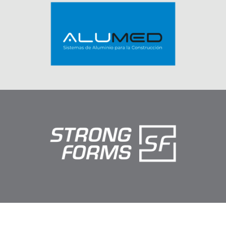
Alumed
Arte web
Strongforms
Arte web