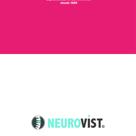
Neurovist
Arte web / Id Corporativa / Id grafica / Publicidad / Social