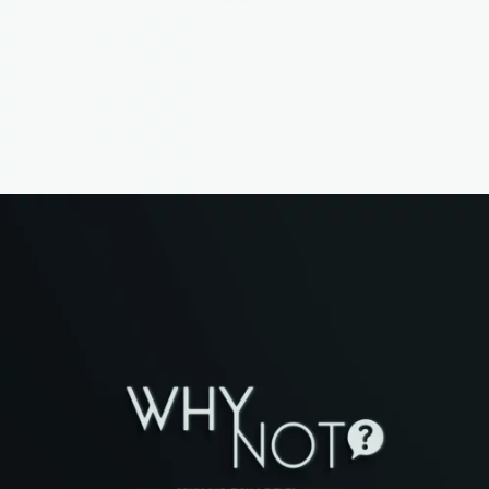
why not
Id Corporativa / Id grafica