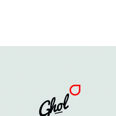
Ghol
Arte web / Id Corporativa / Id grafica / Publicidad