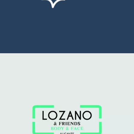
BodyFace
Id Corporativa