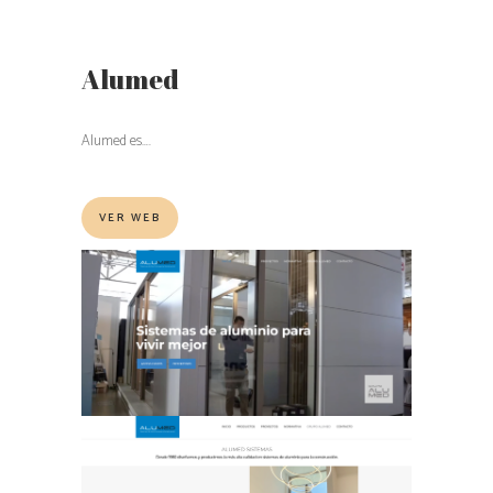
Alumed
Alumed es….
VER WEB