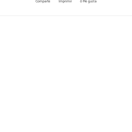
Comparte
Imprimir
0
Me gusta