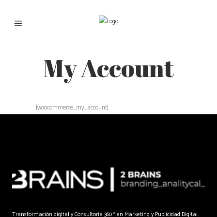
My Account
[woocommerce_my_account]
Transformación digital y Consultoría 360 º en Marketing y Publicidad Digital.